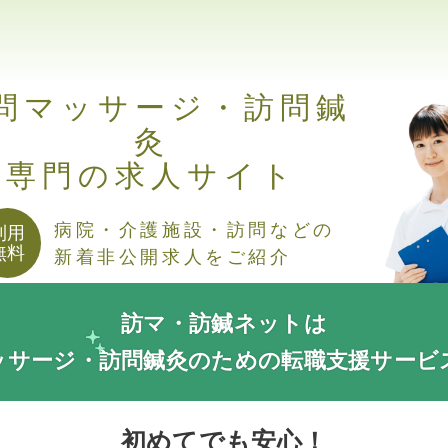
問マッサージ・訪問鍼
灸
専門の求人サイト
病院・介護施設・訪問などの
利用
無料
新着非公開求人をご紹介
訪マ・訪鍼ネットは
ッサージ・訪問鍼灸
のための転職支援サービ
初めてでも安心！